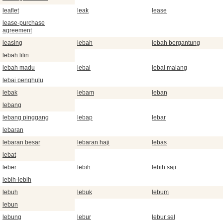
leaflet
leak
lease
lease-purchase
agreement
leasing
lebah
lebah bergantung
lebah lilin
lebah madu
lebai
lebai malang
lebai penghulu
lebak
lebam
leban
lebang
lebang pinggang
lebap
lebar
lebaran
lebaran besar
lebaran haji
lebas
lebat
leber
lebih
lebih saji
lebih-lebih
lebuh
lebuk
lebum
lebun
lebung
lebur
lebur sel