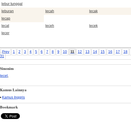
lebur tunggal
leburan
lecah
lecak
lecap
lecat
leceh
lecek
lecer
Prev
1
2
3
4
5
6
7
8
9
10
11
12
13
14
15
16
17
18
31
Sinonim
lecet
,
Kamus Lainnya
•
Kamus Inggris
Bookmark