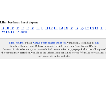
Lihat berdasar huruf depan:
LA
LB
LC
LD
LE
LF
LG
LH
LI
LJ
LK
LL
LM
LN
LO
LP
LQ
LR
LS
LT
LU
LW
LX
LY
LZ
acak
KBBI Online
. Bukan
Kamus Besar Bahasa Indonesia
yang resmi. Resminya di
sini
.
Sumber: Kamus Besar Bahasa Indonesia edisi 3. Hak cipta Pusat Bahasa (Pusba).
Content of this website may include technical inaccuracies or typographical errors. Changes of
the content may periodically made to the information contained herein. We make no warranty t
any materials in this website.