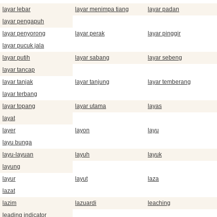
layar lebar
layar menimpa tiang
layar padan
layar pengapuh
layar penyorong
layar perak
layar pinggir
layar pucuk jala
layar putih
layar sabang
layar sebeng
layar tancap
layar tanjak
layar tanjung
layar temberang
layar terbang
layar topang
layar utama
layas
layat
layer
layon
layu
layu bunga
layu-layuan
layuh
layuk
layung
layur
layut
laza
lazat
lazim
lazuardi
leaching
leading indicator