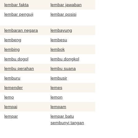
lembar fakta
lembar jawaban
lembar penguji
lembar posisi
lembaran negara
lembayung
lembeng
lembesu
lembing
lembok
lembu dogol
lembu dongkol
lembu perahan
lembu suana
lemburu
lembusir
lemender
lemes
lemo
lemon
lempai
lempam
lempar
lempar batu
sembunyi tangan