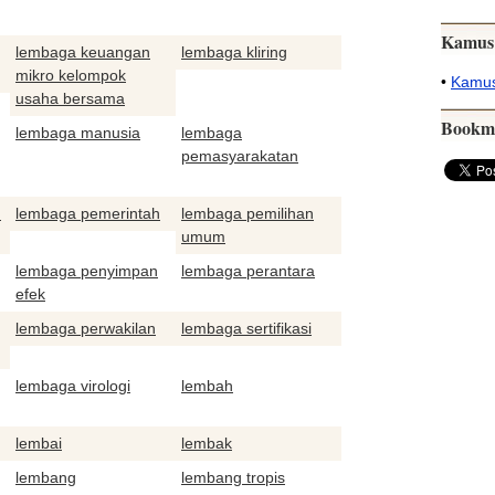
Kamus
lembaga keuangan
lembaga kliring
mikro kelompok
•
Kamus
usaha bersama
Bookm
lembaga manusia
lembaga
pemasyarakatan
n
lembaga pemerintah
lembaga pemilihan
umum
lembaga penyimpan
lembaga perantara
efek
lembaga perwakilan
lembaga sertifikasi
lembaga virologi
lembah
lembai
lembak
lembang
lembang tropis