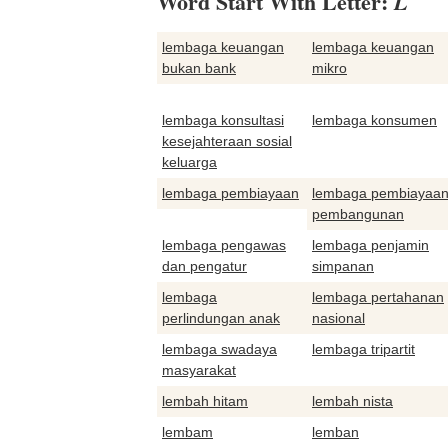
Word Start With Letter:
L
lembaga keuangan
lembaga keuangan
bukan bank
mikro
lembaga konsultasi
lembaga konsumen
kesejahteraan sosial
keluarga
lembaga pembiayaan
lembaga pembiayaa
pembangunan
lembaga pengawas
lembaga penjamin
dan pengatur
simpanan
lembaga
lembaga pertahanan
perlindungan anak
nasional
lembaga swadaya
lembaga tripartit
masyarakat
lembah hitam
lembah nista
lembam
lemban