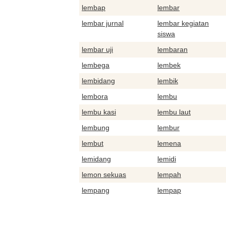
lembap
lembar
lembar jurnal
lembar kegiatan
siswa
lembar uji
lembaran
lembega
lembek
lembidang
lembik
lembora
lembu
lembu kasi
lembu laut
lembung
lembur
lembut
lemena
lemidang
lemidi
lemon sekuas
lempah
lempang
lempap