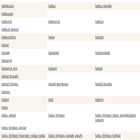
laktosa
laku
laku lajak
lakuan
lakum
lakuna
lakur
lakur baur
lakustrin
lala
lalah
lalai
lalak
lalalat
lalandak
lalang
lalang es
lalap
lalat
lalat buah
lalat hijau
lalat kerbau
lalat kuda
lalau
laler
lali
lalim
lalu
lalu akal
lalu lintas
lalu lintas dan angkutan
jalan
lalu lintas giral
lalu lintas harian rata-rata
lalu lintas jarak jauh
lalu lintas lokal