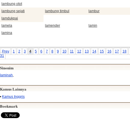
lambung otot
lambung sejati
lambung timbul
lambur
lamdukpai
lamela
lamender
lamin
lamina
Prev
1
2
3
4
5
6
7
8
9
10
11
12
13
14
15
16
17
18
31
Sinonim
laminah
,
Kamus Lainnya
•
Kamus Inggris
Bookmark