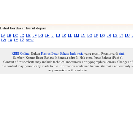
Lihat berdasar huruf depan:
LA
LB
LC
LD
LE
LF
LG
LH
LI
LJ
LK
LL
LM
LN
LO
LP
LQ
LR
LS
LT
LU
LW
LX
LY
LZ
acak
KBBI Online
. Bukan
Kamus Besar Bahasa Indonesia
yang resmi. Resminya di
sini
.
Sumber: Kamus Besar Bahasa Indonesia edisi 3. Hak cipta Pusat Bahasa (Pusba).
Content of this website may include technical inaccuracies or typographical errors. Changes of
the content may periodically made to the information contained herein. We make no warranty t
any materials in this website.