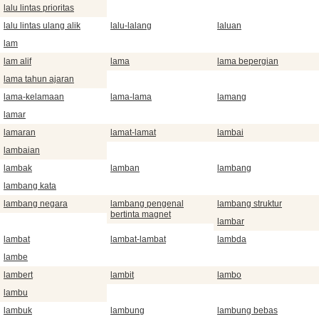
lalu lintas prioritas
lalu lintas ulang alik
lalu-lalang
laluan
lam
lam alif
lama
lama bepergian
lama tahun ajaran
lama-kelamaan
lama-lama
lamang
lamar
lamaran
lamat-lamat
lambai
lambaian
lambak
lamban
lambang
lambang kata
lambang negara
lambang pengenal
lambang struktur
bertinta magnet
lambar
lambat
lambat-lambat
lambda
lambe
lambert
lambit
lambo
lambu
lambuk
lambung
lambung bebas