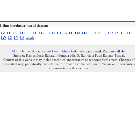
Lihat berdasar huruf depan:
LA
LB
LC
LD
LE
LF
LG
LH
LI
LJ
LK
LL
LM
LN
LO
LP
LQ
LR
LS
LT
LU
LW
LX
LY
LZ
acak
KBBI Online
. Bukan
Kamus Besar Bahasa Indonesia
yang resmi. Resminya di
sini
.
Sumber: Kamus Besar Bahasa Indonesia edisi 3. Hak cipta Pusat Bahasa (Pusba).
Content of this website may include technical inaccuracies or typographical errors. Changes of
the content may periodically made to the information contained herein. We make no warranty t
any materials in this website.