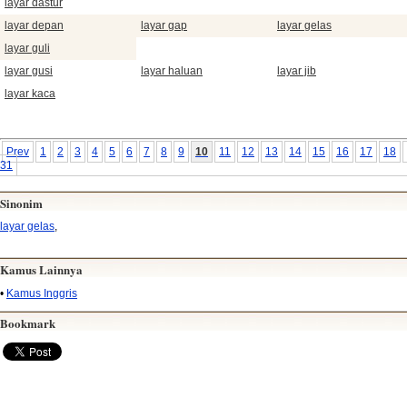
layar dastur
layar depan
layar gap
layar gelas
layar guli
layar gusi
layar haluan
layar jib
layar kaca
Prev
1
2
3
4
5
6
7
8
9
10
11
12
13
14
15
16
17
18
31
Sinonim
layar gelas
,
Kamus Lainnya
•
Kamus Inggris
Bookmark