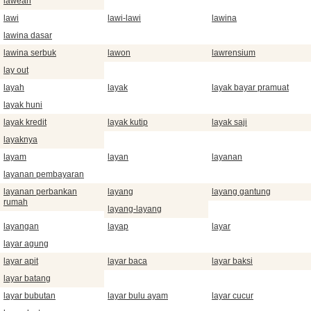
lawean
lawi
lawi-lawi
lawina
lawina dasar
lawina serbuk
lawon
lawrensium
lay out
layah
layak
layak bayar pramuat
layak huni
layak kredit
layak kutip
layak saji
layaknya
layam
layan
layanan
layanan pembayaran
layanan perbankan
layang
layang gantung
rumah
layang-layang
layangan
layap
layar
layar agung
layar apit
layar baca
layar baksi
layar batang
layar bubutan
layar bulu ayam
layar cucur