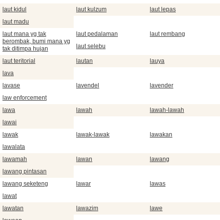
laut kidul
laut kulzum
laut lepas
laut madu
laut mana yg tak
laut pedalaman
laut rembang
berombak, bumi mana yg
laut selebu
tak ditimpa hujan
laut teritorial
lautan
lauya
lava
lavase
lavendel
lavender
law enforcement
lawa
lawah
lawah-lawah
lawai
lawak
lawak-lawak
lawakan
lawalata
lawamah
lawan
lawang
lawang pintasan
lawang seketeng
lawar
lawas
lawat
lawatan
lawazim
lawe