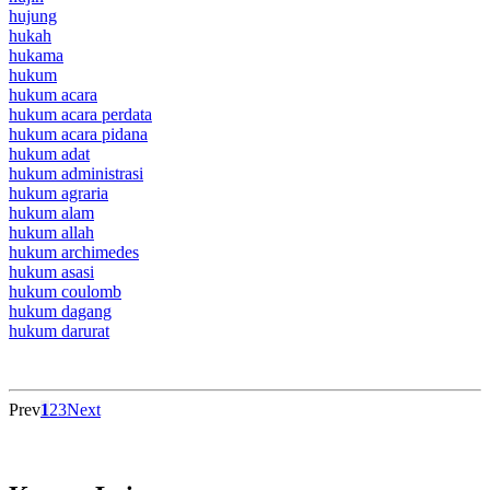
hujung
hukah
hukama
hukum
hukum acara
hukum acara perdata
hukum acara pidana
hukum adat
hukum administrasi
hukum agraria
hukum alam
hukum allah
hukum archimedes
hukum asasi
hukum coulomb
hukum dagang
hukum darurat
Prev
1
2
3
Next