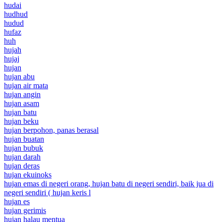
hudai
hudhud
hudud
hufaz
huh
hujah
hujaj
hujan
hujan abu
hujan air mata
hujan angin
hujan asam
hujan batu
hujan beku
hujan berpohon, panas berasal
hujan buatan
hujan bubuk
hujan darah
hujan deras
hujan ekuinoks
hujan emas di negeri orang, hujan batu di negeri sendiri, baik jua di
negeri sendiri ( hujan keris l
hujan es
hujan gerimis
hujan halau mentua