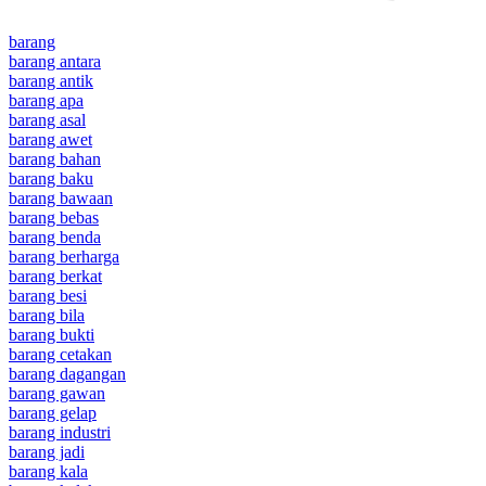
barang
barang antara
barang antik
barang apa
barang asal
barang awet
barang bahan
barang baku
barang bawaan
barang bebas
barang benda
barang berharga
barang berkat
barang besi
barang bila
barang bukti
barang cetakan
barang dagangan
barang gawan
barang gelap
barang industri
barang jadi
barang kala