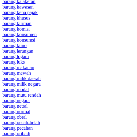
barang kalakeran
barang kawasan
barang kena pajak
barang khusus
barang kiriman
barang komisi
barang konsumen
barang konsumsi
barang kuno
barang larangan
barang logam
barang luks
barang makanan
barang mewah
barang milik daerah
barang milik negara
barang modal
barang mutu rendah
barang negara
barang netral
barang normal
barang obral
barang pecah-belah
barang pecahan
barang pribadi