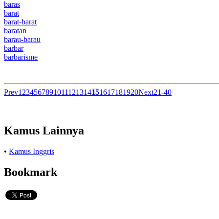
baras
barat
barat-barat
baratan
barau-barau
barbar
barbarisme
Prev
1
2
3
4
5
6
7
8
9
10
11
12
13
14
15
16
17
18
19
20
Next
21-40
Kamus Lainnya
•
Kamus Inggris
Bookmark