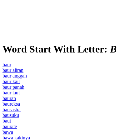
Word Start With Letter:
B
baur
baur aliran
baur anggah
baur kail
baur panah
baur taut
bauran
baureksa
bausastra
bausuku
baut
bauxite
bawa
bawa kakinya