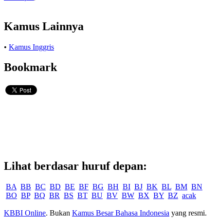
Kamus Lainnya
•
Kamus Inggris
Bookmark
Lihat berdasar huruf depan:
BA
BB
BC
BD
BE
BF
BG
BH
BI
BJ
BK
BL
BM
BN
BO
BP
BQ
BR
BS
BT
BU
BV
BW
BX
BY
BZ
acak
KBBI Online
. Bukan
Kamus Besar Bahasa Indonesia
yang resmi.