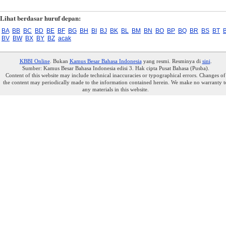
Lihat berdasar huruf depan:
BA
BB
BC
BD
BE
BF
BG
BH
BI
BJ
BK
BL
BM
BN
BO
BP
BQ
BR
BS
BT
BV
BW
BX
BY
BZ
acak
KBBI Online
. Bukan
Kamus Besar Bahasa Indonesia
yang resmi. Resminya di
sini
.
Sumber: Kamus Besar Bahasa Indonesia edisi 3. Hak cipta Pusat Bahasa (Pusba).
Content of this website may include technical inaccuracies or typographical errors. Changes of
the content may periodically made to the information contained herein. We make no warranty t
any materials in this website.