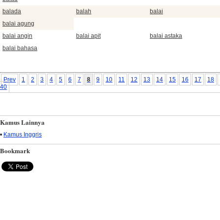
balada
balah
balai
balai agung
balai angin
balai apit
balai astaka
balai bahasa
Prev
1
2
3
4
5
6
7
8
9
10
11
12
13
14
15
16
17
18
40
Kamus Lainnya
•
Kamus Inggris
Bookmark