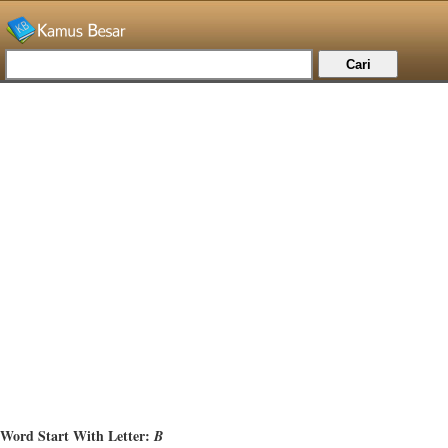
Word Start With Letter:
B