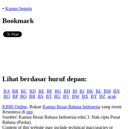
•
Kamus Inggris
Bookmark
Lihat berdasar huruf depan:
BA
BB
BC
BD
BE
BF
BG
BH
BI
BJ
BK
BL
BM
BN
BO
BP
BQ
BR
BS
BT
BU
BV
BW
BX
BY
BZ
acak
KBBI Online
. Bukan
Kamus Besar Bahasa Indonesia
yang resmi.
Resminya di
sini
.
Sumber: Kamus Besar Bahasa Indonesia edisi 3. Hak cipta Pusat
Bahasa (Pusba).
Content of this website may include technical inaccuracies or