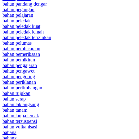
bahan pandang dengar
bahan pegangan
bahan pelajaran
bahan peledak
bahan peledak kuat
bahan peledak lemah
bahan peledak terizinkan
bahan pelumas
bahan pembicaraan
bahan pemeriksaan
bahan pemikiran
bahan pengajaran
bahan pengawet
bahan pengering
bahan periklanan
bahan pertimbangan
bahan rujukan
bahan serap
bahan taklangsung
bahan tanam
bahan tanpa lemak
bahan tersuspensi
bahan vulkanisasi
bahana
bahang