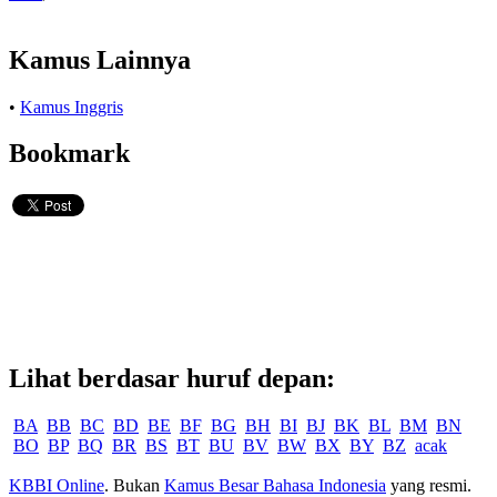
Kamus Lainnya
•
Kamus Inggris
Bookmark
Lihat berdasar huruf depan:
BA
BB
BC
BD
BE
BF
BG
BH
BI
BJ
BK
BL
BM
BN
BO
BP
BQ
BR
BS
BT
BU
BV
BW
BX
BY
BZ
acak
KBBI Online
. Bukan
Kamus Besar Bahasa Indonesia
yang resmi.