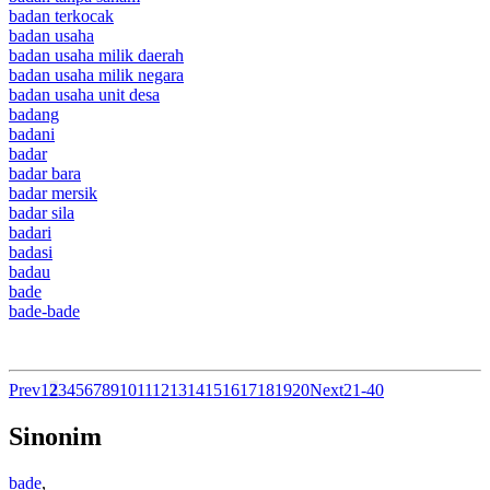
badan terkocak
badan usaha
badan usaha milik daerah
badan usaha milik negara
badan usaha unit desa
badang
badani
badar
badar bara
badar mersik
badar sila
badari
badasi
badau
bade
bade-bade
Prev
1
2
3
4
5
6
7
8
9
10
11
12
13
14
15
16
17
18
19
20
Next
21-40
Sinonim
bade
,