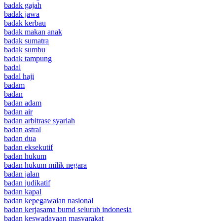
badak gajah
badak jawa
badak kerbau
badak makan anak
badak sumatra
badak sumbu
badak tampung
badal
badal haji
badam
badan
badan adam
badan air
badan arbitrase syariah
badan astral
badan dua
badan eksekutif
badan hukum
badan hukum milik negara
badan jalan
badan judikatif
badan kapal
badan kepegawaian nasional
badan kerjasama bumd seluruh indonesia
badan keswadayaan masyarakat