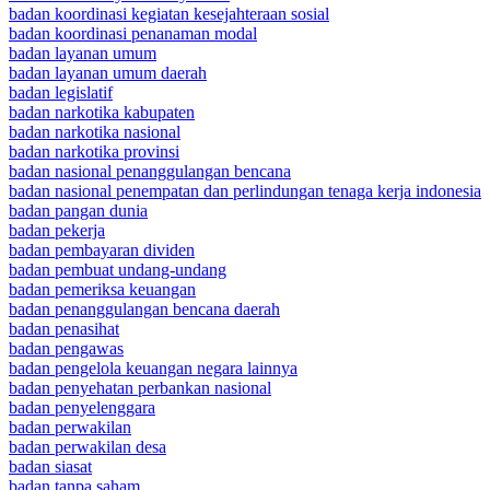
badan koordinasi kegiatan kesejahteraan sosial
badan koordinasi penanaman modal
badan layanan umum
badan layanan umum daerah
badan legislatif
badan narkotika kabupaten
badan narkotika nasional
badan narkotika provinsi
badan nasional penanggulangan bencana
badan nasional penempatan dan perlindungan tenaga kerja indonesia
badan pangan dunia
badan pekerja
badan pembayaran dividen
badan pembuat undang-undang
badan pemeriksa keuangan
badan penanggulangan bencana daerah
badan penasihat
badan pengawas
badan pengelola keuangan negara lainnya
badan penyehatan perbankan nasional
badan penyelenggara
badan perwakilan
badan perwakilan desa
badan siasat
badan tanpa saham