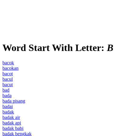
Word Start With Letter:
B
bacok
bacokan
bacot
bacul
bacut
bad
bada
bada pisang
badai
badak
badak air
badak api
badak babi
badak bengkak